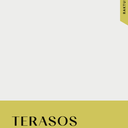
T
E
R
A
S
O
S