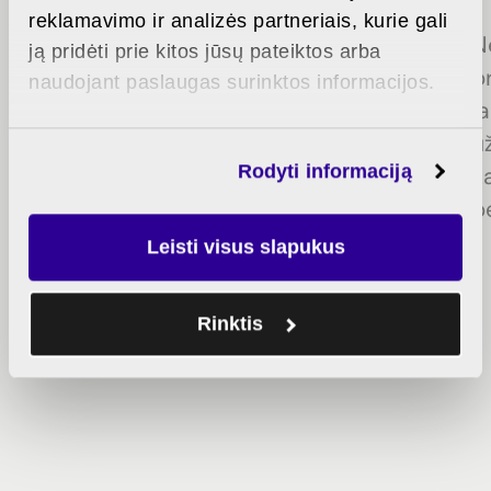
savo erdvę po atviru dangumi
reklamavimo ir analizės partneriais, kurie gali
Nedidel
nevaržomai – kad ir ką
ją pridėti prie kitos jūsų pateiktos arba
privačio
sugalvosite, vietos tikrai
naudojant paslaugas surinktos informacijos.
jaukios 
užteks.
užtikrin
Rodyti informaciją
kaimynys
bendruom
Leisti visus slapukus
Rinktis