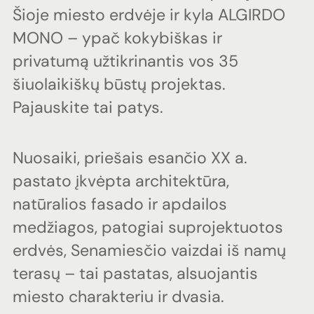
Šioje
miesto
erdvėje
ir
kyla
ALGIRDO
MONO
–
ypač
kokybiškas
ir
privatumą
užtikrinantis
vos
35
šiuolaikiškų
būstų
projektas.
Pajauskite
tai
patys.
Nuosaiki,
priešais
esančio
XX
a.
pastato
įkvėpta
architektūra,
natūralios
fasado
ir
apdailos
medžiagos,
patogiai
suprojektuotos
erdvės,
Senamiesčio
vaizdai
iš
namų
terasų
–
tai
pastatas,
alsuojantis
miesto
charakteriu
ir
dvasia.