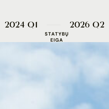
2
0
2
4
Q
1
2
0
2
6
Q
2
STATYBŲ
EIGA