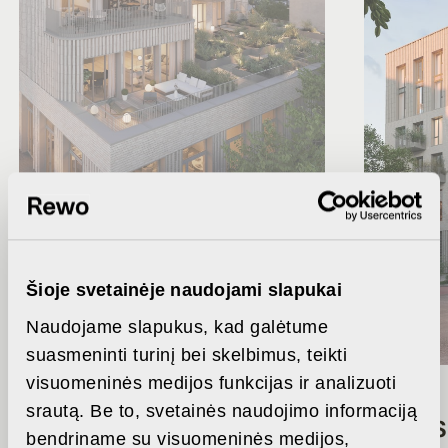
Šioje svetainėje naudojami slapukai
TERASOS (IKI 63 M²)
Naudojame slapukus, kad galėtume
suasmeninti turinį bei skelbimus, teikti
ALGIRDO MONO terasos – tai
visuomeninės medijos funkcijas ir analizuoti
raktas į privačius gražiausių
srautą. Be to, svetainės naudojimo informaciją
VOS 35 
Vilniaus vietų vaizdus. Kurkite
bendriname su visuomeninės medijos,