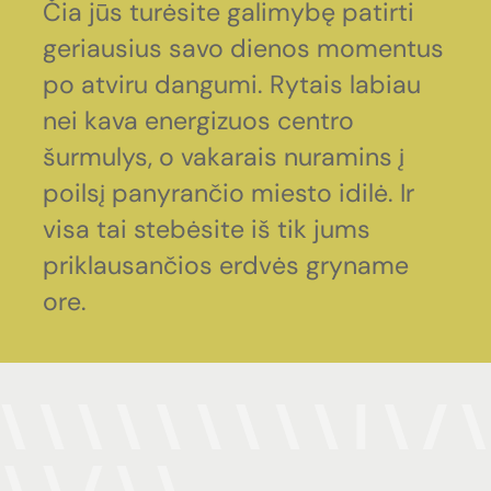
Čia
jūs
turėsite
galimybę
patirti
geriausius
savo
dienos
momentus
po
atviru
dangumi.
Rytais
labiau
nei
kava
energizuos
centro
šurmulys,
o
vakarais
nuramins
į
poilsį
panyrančio
miesto
idilė.
Ir
visa
tai
stebėsite
iš
tik
jums
priklausančios
erdvės
gryname
ore.