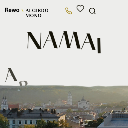
EN
N
A
M
A
I
A
P
I
E
T
A
V
E