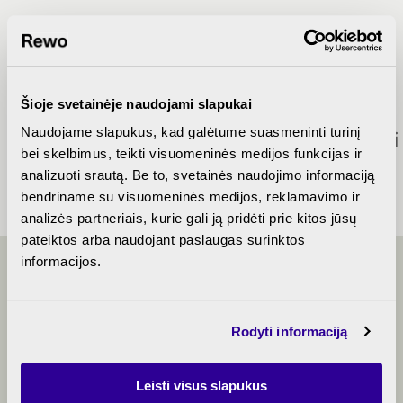
Šioje svetainėje naudojami slapukai
Dalinės
Parkingo
Banko
Naudojame slapukus, kad galėtume suasmeninti turinį
apdailos
planas
pasiūlymai
bei skelbimus, teikti visuomeninės medijos funkcijas ir
aprašymas
analizuoti srautą. Be to, svetainės naudojimo informaciją
bendriname su visuomeninės medijos, reklamavimo ir
analizės partneriais, kurie gali ją pridėti prie kitos jūsų
pateiktos arba naudojant paslaugas surinktos
informacijos.
BENDRAUKIME
Rodyti informaciją
Leisti visus slapukus
+370 5 214 0656