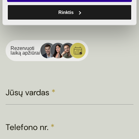
algirdomono@rewo.lt
Rinktis
Rezervuoti
laiką apžiūrai
Jūsų vardas
*
Telefono nr.
*