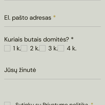
El. pašto adresas
*
Kuriais butais domitės?
*
1 k.
2 k.
3 k.
4 k.
Jūsų žinutė
Sutinku su
Privatumo politika
.
*