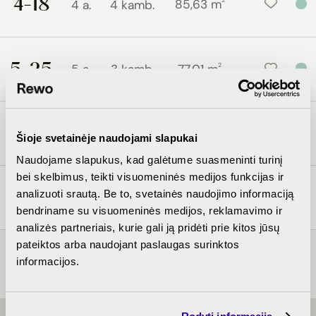
4-18
2
85,63 m
4 a.
4 kamb.
5-25
2
5 a.
3 kamb.
77,01 m
5-23
2
5 a.
4 kamb.
76,23 m
Šioje svetainėje naudojami slapukai
Naudojame slapukus, kad galėtume suasmeninti turinį
bei skelbimus, teikti visuomeninės medijos funkcijas ir
5-24
analizuoti srautą. Be to, svetainės naudojimo informaciją
2
5 a.
4 kamb.
87,60 m
bendriname su visuomeninės medijos, reklamavimo ir
analizės partneriais, kurie gali ją pridėti prie kitos jūsų
pateiktos arba naudojant paslaugas surinktos
informacijos.