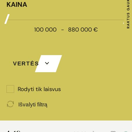
KAINA
100 000
-
880 000
€
VERTĖS
Rodyti tik laisvus
Išvalyti filtrą