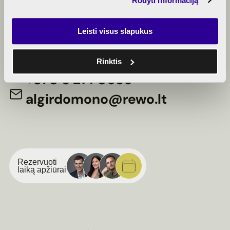
Rodyti informaciją
BENDRAUKIME
Leisti visus slapukus
Rinktis
+370 5 214 0656
algirdomono@rewo.lt
Rezervuoti
laiką apžiūrai