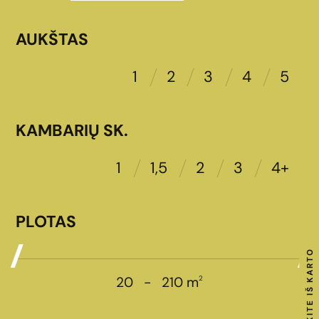
AUKŠTAS
1
2
3
4
5
KAMBARIŲ SK.
1
1,5
2
3
4+
PLOTAS
RAKTUS GAUKITE IŠ KARTO
2
20
-
210
m