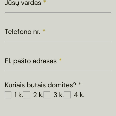
Jūsų vardas
*
Telefono nr.
*
El. pašto adresas
*
Kuriais butais domitės?
*
1 k.
2 k.
3 k.
4 k.