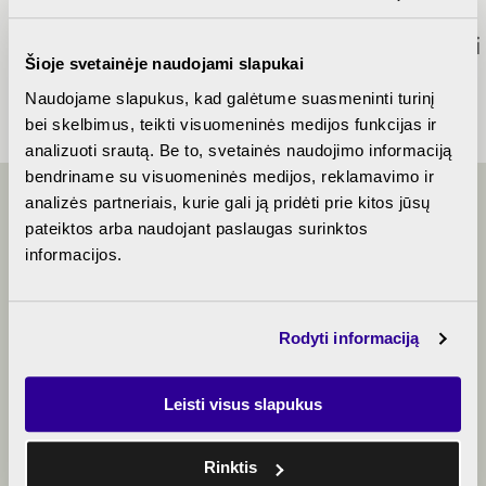
Dalinės
Parkingo
Banko
apdailos
planas
pasiūlymai
Šioje svetainėje naudojami slapukai
aprašymas
Naudojame slapukus, kad galėtume suasmeninti turinį
bei skelbimus, teikti visuomeninės medijos funkcijas ir
analizuoti srautą. Be to, svetainės naudojimo informaciją
bendriname su visuomeninės medijos, reklamavimo ir
analizės partneriais, kurie gali ją pridėti prie kitos jūsų
pateiktos arba naudojant paslaugas surinktos
BENDRAUKIME
informacijos.
Rodyti informaciją
+370 5 214 0656
algirdomono@rewo.lt
Leisti visus slapukus
Rinktis