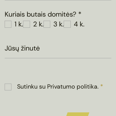
Kuriais butais domitės?
*
1 k.
2 k.
3 k.
4 k.
Jūsų žinutė
Sutinku su
Privatumo politika
.
*