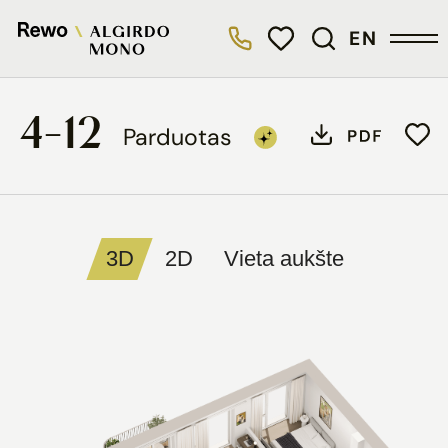
EN
4-12
Parduotas
3D
2D
Vieta aukšte