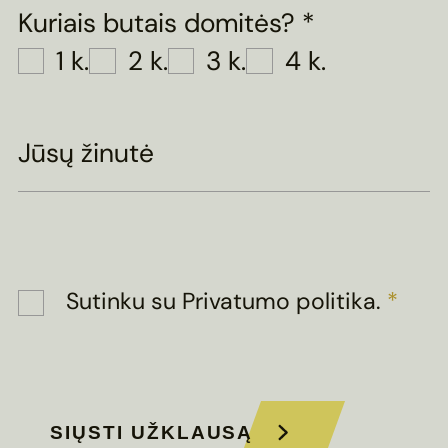
Kuriais butais domitės?
*
1 k.
2 k.
3 k.
4 k.
Jūsų žinutė
Sutinku su
Privatumo politika
.
*
SIŲSTI UŽKLAUSĄ