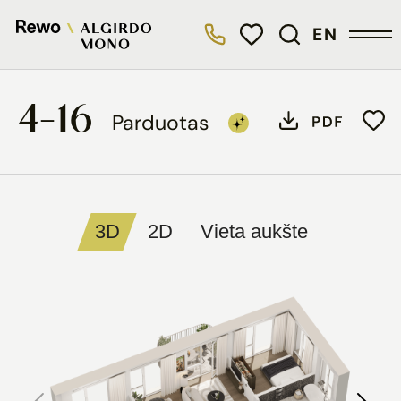
EN
4-16
Parduotas
3D
2D
Vieta aukšte