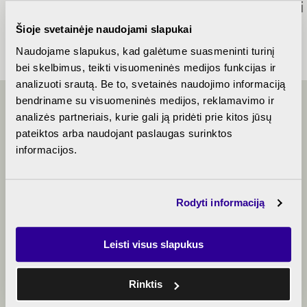
apdailos
planas
pasiūlymai
aprašymas
Šioje svetainėje naudojami slapukai
Naudojame slapukus, kad galėtume suasmeninti turinį
bei skelbimus, teikti visuomeninės medijos funkcijas ir
analizuoti srautą. Be to, svetainės naudojimo informaciją
bendriname su visuomeninės medijos, reklamavimo ir
analizės partneriais, kurie gali ją pridėti prie kitos jūsų
BENDRAUKIME
pateiktos arba naudojant paslaugas surinktos
informacijos.
+370 5 214 0656
Rodyti informaciją
algirdomono@rewo.lt
Leisti visus slapukus
Rinktis