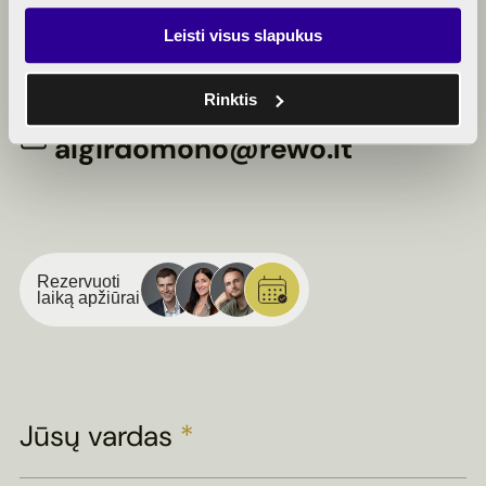
BENDRAUKIME
Leisti visus slapukus
+370 5 214 0656
Rinktis
algirdomono@rewo.lt
Rezervuoti
laiką apžiūrai
Jūsų vardas
*