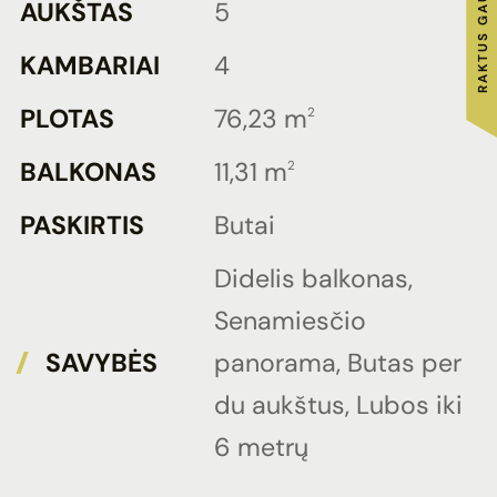
AUKŠTAS
5
KAMBARIAI
4
PLOTAS
76,23 m
2
BALKONAS
11,31 m
2
PASKIRTIS
Butai
Didelis balkonas,
Senamiesčio
SAVYBĖS
panorama, Butas per
du aukštus, Lubos iki
6 metrų