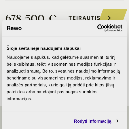
678 500 €
TEIRAUTIS
Šioje svetainėje naudojami slapukai
Naudojame slapukus, kad galėtume suasmeninti turinį
bei skelbimus, teikti visuomeninės medijos funkcijas ir
Dalinės
Parkingo
Banko
analizuoti srautą. Be to, svetainės naudojimo informaciją
apdailos
planas
pasiūlymai
bendriname su visuomeninės medijos, reklamavimo ir
aprašymas
analizės partneriais, kurie gali ją pridėti prie kitos jūsų
pateiktos arba naudojant paslaugas surinktos
informacijos.
Rodyti informaciją