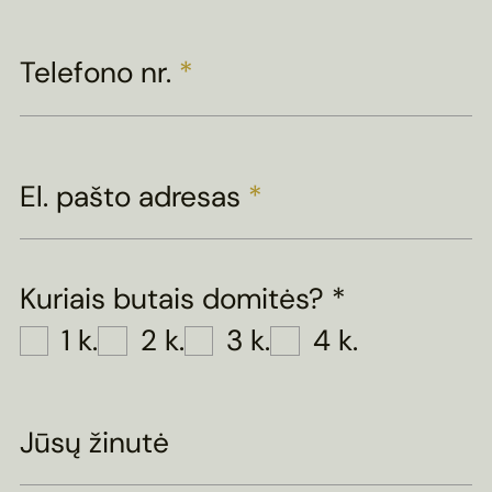
Telefono nr.
*
El. pašto adresas
*
Kuriais butais domitės?
*
1 k.
2 k.
3 k.
4 k.
Jūsų žinutė