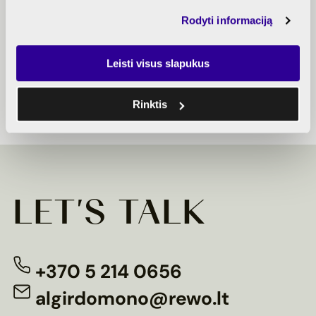
Rodyti informaciją
Description
Parking
Bank
of
plan
offers
Leisti visus slapukus
Partial
finishing
Rinktis
LET'S TALK
+370 5 214 0656
algirdomono@rewo.lt