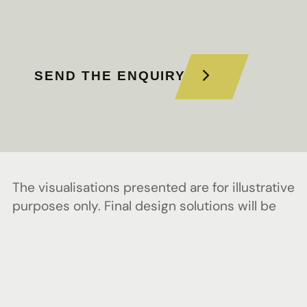
SEND THE ENQUIRY
The visualisations presented are for illustrative
purposes only. Final design solutions will be
implemented in accordance with the
approved technical design documentation.
All rights reserved. 2024 © UAB „REWO” |
Privacy policy