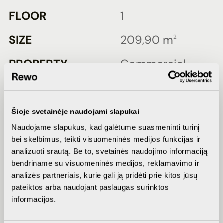
FLOOR
1
SIZE
209,90 m
2
PROPERTY
Commercial
TYPE
units
FEATURES
Algirdo str.
Šioje svetainėje naudojami slapukai
Naudojame slapukus, kad galėtume suasmeninti turinį
bei skelbimus, teikti visuomeninės medijos funkcijas ir
analizuoti srautą. Be to, svetainės naudojimo informaciją
INQUIRE ABOUT PRICE
bendriname su visuomeninės medijos, reklamavimo ir
analizės partneriais, kurie gali ją pridėti prie kitos jūsų
pateiktos arba naudojant paslaugas surinktos
informacijos.