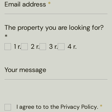
Email address
*
The property you are looking for?
*
1 r.
2 r.
3 r.
4 r.
Your message
I agree to
to the Privacy Policy
.
*