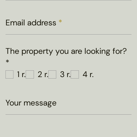
Email address
*
The property you are looking for?
*
1 r.
2 r.
3 r.
4 r.
Your message