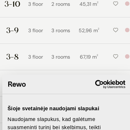
3-10
2
3 floor
2 rooms
45,31 m
3-9
2
3 floor
3 rooms
52,96 m
3-8
2
3 floor
3 rooms
67,19 m
4-18
2
4 floor
4 rooms
85,63 m
4-15
Šioje svetainėje naudojami slapukai
2
4 floor
3 rooms
51,69 m
Naudojame slapukus, kad galėtume
suasmeninti turinį bei skelbimus, teikti