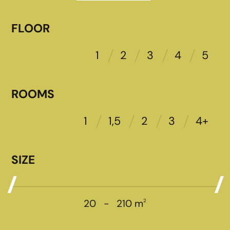
FLOOR
1
2
3
4
5
ROOMS
1
1,5
2
3
4+
SIZE
2
20
-
210
m