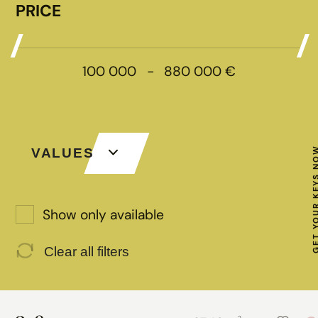
PRICE
100 000
-
880 000
€
GET YOUR KE
VALUES
Show only available
Clear all filters