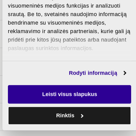
4-14
2
visuomeninės medijos funkcijas ir analizuoti
4 floor
3 rooms
53,92 m
srautą. Be to, svetainės naudojimo informaciją
bendriname su visuomeninės medijos,
4-13
reklamavimo ir analizės partneriais, kurie gali ją
2
4 floor
3 rooms
52,79 m
pridėti prie kitos jūsų pateiktos arba naudojant
paslaugas surinktos informacijos.
4-12
2
4 floor
3 rooms
66,72 m
Rodyti informaciją
5-21
2
5 floor
3 rooms
85,10 m
Leisti visus slapukus
5-25
Rinktis
2
5 floor
3 rooms
77,01 m