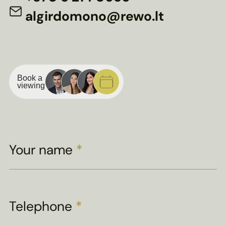
algirdomono@rewo.lt
Book a
viewing
Your name
*
Telephone
*