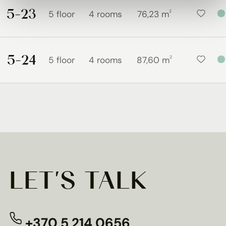
5-23
2
5 floor
4 rooms
76,23 m
5-24
2
5 floor
4 rooms
87,60 m
LET'S TALK
+370 5 214 0656