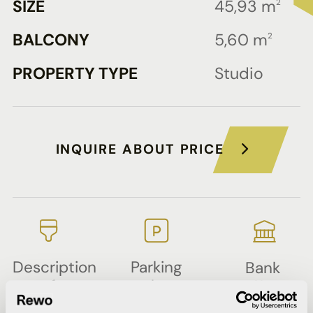
SIZE
45,93 m
2
BALCONY
5,60 m
2
PROPERTY TYPE
Studio
INQUIRE ABOUT PRICE
Description
Parking
Bank
of
plan
offers
Partial