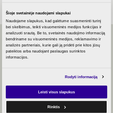
finishing
Šioje svetainėje naudojami slapukai
Naudojame slapukus, kad galėtume suasmeninti turinį
bei skelbimus, teikti visuomeninės medijos funkcijas ir
analizuoti srautą. Be to, svetainės naudojimo informaciją
bendriname su visuomeninės medijos, reklamavimo ir
LET'S TALK
analizės partneriais, kurie gali ją pridėti prie kitos jūsų
pateiktos arba naudojant paslaugas surinktos
informacijos.
+370 5 214 0656
Rodyti informaciją
algirdomono@rewo.lt
Leisti visus slapukus
Rinktis
Book a