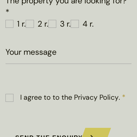
The property you are looking for?
*
1 r.
2 r.
3 r.
4 r.
Your message
I agree to
to the Privacy Policy
.
*