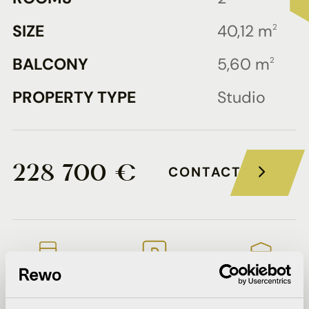
SIZE
40,12 m
2
BALCONY
5,60 m
2
PROPERTY TYPE
Studio
228 700 €
CONTACT
Description
Parking
Bank
of
plan
offers