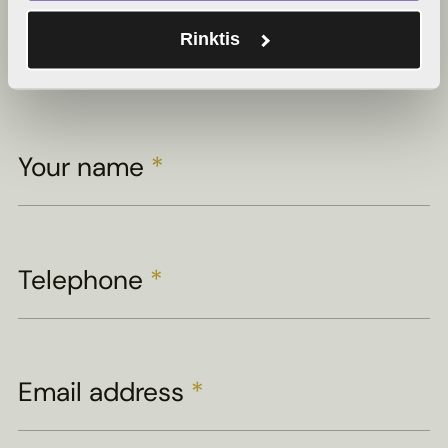
Book a
Rinktis
viewing
Your name
*
Telephone
*
Email address
*