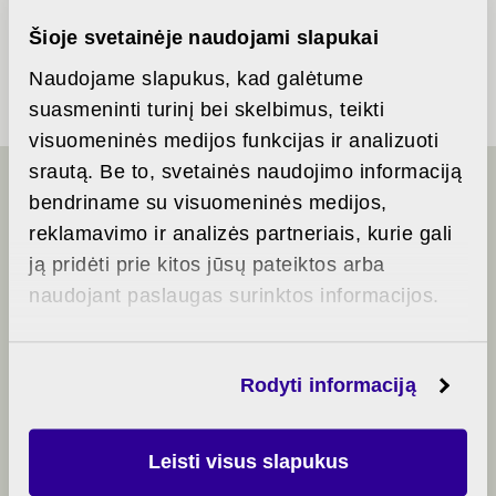
Partial
Šioje svetainėje naudojami slapukai
finishing
Naudojame slapukus, kad galėtume
suasmeninti turinį bei skelbimus, teikti
visuomeninės medijos funkcijas ir analizuoti
srautą. Be to, svetainės naudojimo informaciją
bendriname su visuomeninės medijos,
LET'S TALK
reklamavimo ir analizės partneriais, kurie gali
ją pridėti prie kitos jūsų pateiktos arba
naudojant paslaugas surinktos informacijos.
+370 5 214 0656
algirdomono@rewo.lt
Rodyti informaciją
Leisti visus slapukus