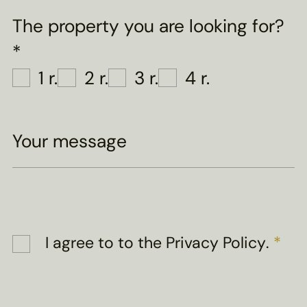
The property you are looking for?
*
1 r.
2 r.
3 r.
4 r.
Your message
I agree to
to the Privacy Policy
.
*