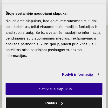
finishing
Šioje svetainėje naudojami slapukai
Naudojame slapukus, kad galėtume suasmeninti turinį
bei skelbimus, teikti visuomeninės medijos funkcijas ir
analizuoti srautą. Be to, svetainės naudojimo informaciją
bendriname su visuomeninės medijos, reklamavimo ir
LET'S TALK
analizės partneriais, kurie gali ją pridėti prie kitos jūsų
pateiktos arba naudojant paslaugas surinktos
informacijos.
+370 5 214 0656
Rodyti informaciją
algirdomono@rewo.lt
Leisti visus slapukus
Rinktis
Book a