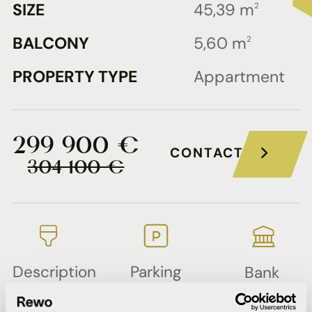
SIZE
45,39 m
2
BALCONY
5,60 m
2
PROPERTY TYPE
Appartment
299 900 €
CONTACT
304 100 €
Description
Parking
Bank
of
plan
offers
Partial