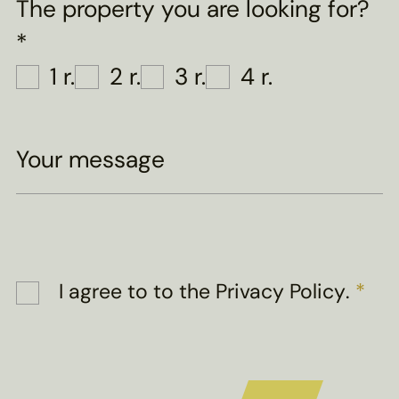
The property you are looking for?
*
1 r.
2 r.
3 r.
4 r.
Your message
I agree to
to the Privacy Policy
.
*