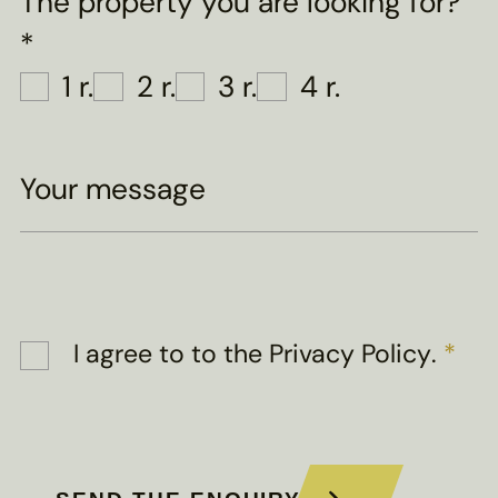
The property you are looking for?
*
1 r.
2 r.
3 r.
4 r.
Your message
I agree to
to the Privacy Policy
.
*