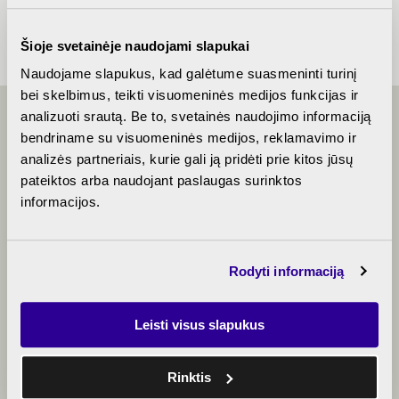
finishing
Šioje svetainėje naudojami slapukai
Naudojame slapukus, kad galėtume suasmeninti turinį
bei skelbimus, teikti visuomeninės medijos funkcijas ir
analizuoti srautą. Be to, svetainės naudojimo informaciją
bendriname su visuomeninės medijos, reklamavimo ir
LET'S TALK
analizės partneriais, kurie gali ją pridėti prie kitos jūsų
pateiktos arba naudojant paslaugas surinktos
informacijos.
+370 5 214 0656
Rodyti informaciją
algirdomono@rewo.lt
Leisti visus slapukus
Rinktis
Book a