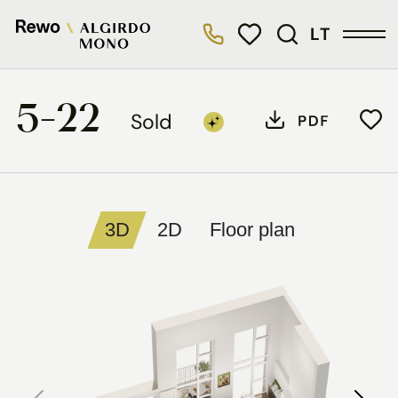
LT
5-22
Sold
3D
2D
Floor plan