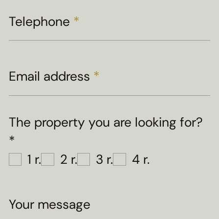
Telephone
*
Email address
*
The property you are looking for?
*
1 r.
2 r.
3 r.
4 r.
Your message