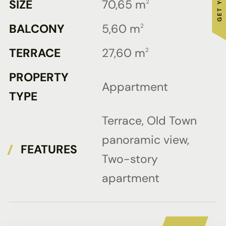
SIZE
70,65 m
2
BALCONY
5,60 m
2
TERRACE
27,60 m
2
PROPERTY
Appartment
TYPE
Terrace, Old Town
panoramic view,
FEATURES
Two-story
apartment