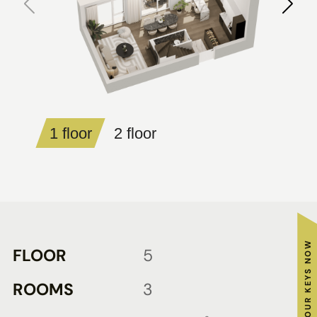
1 floor
2 floor
GET YOUR KEYS NOW
FLOOR
5
ROOMS
3