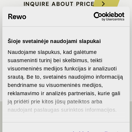
INQUIRE ABOUT PRICE
Šioje svetainėje naudojami slapukai
Naudojame slapukus, kad galėtume
Description
Parking
Bank
of
plan
suasmeninti turinį bei skelbimus, teikti
offers
Partial
visuomeninės medijos funkcijas ir analizuoti
finishing
srautą. Be to, svetainės naudojimo informaciją
bendriname su visuomeninės medijos,
reklamavimo ir analizės partneriais, kurie gali
ją pridėti prie kitos jūsų pateiktos arba
naudojant paslaugas surinktos informacijos.
LET'S TALK