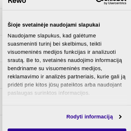
4-14
2
4 floor
3 rooms
53,92 m
Šioje svetainėje naudojami slapukai
Naudojame slapukus, kad galėtume
suasmeninti turinį bei skelbimus, teikti
4-13
2
4 floor
3 rooms
52,79 m
visuomeninės medijos funkcijas ir analizuoti
srautą. Be to, svetainės naudojimo informaciją
bendriname su visuomeninės medijos,
4-12
2
4 floor
3 rooms
66,72 m
reklamavimo ir analizės partneriais, kurie gali ją
pridėti prie kitos jūsų pateiktos arba naudojant
paslaugas surinktos informacijos.
5-21
2
5 floor
3 rooms
85,10 m
Rodyti informaciją
5-25
2
5 floor
3 rooms
77,01 m