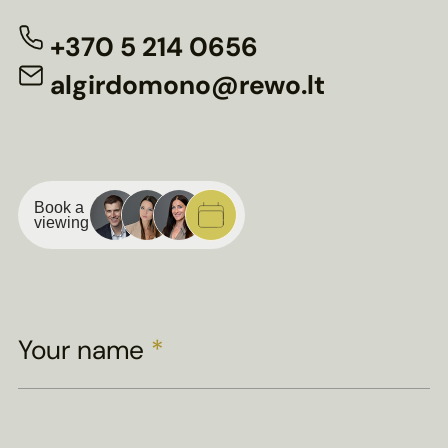
+370 5 214 0656
algirdomono@rewo.lt
Book a
viewing
Your name
*