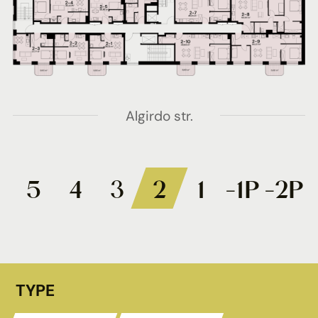
Algirdo str.
5
4
3
2
1
-1P
-2P
TYPE