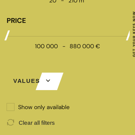
20
-
210
m
GET YOUR KE
PRICE
100 000
-
880 000
€
VALUES
Show only available
Clear all filters