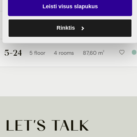
Leisti visus slapukus
5-23
2
5 floor
4 rooms
76,23 m
Rinktis
5-24
2
5 floor
4 rooms
87,60 m
LET'S TALK