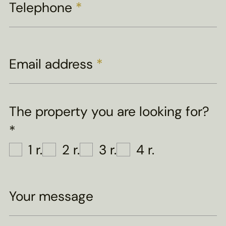
Telephone
*
Email address
*
The property you are looking for?
*
1 r.
2 r.
3 r.
4 r.
Your message